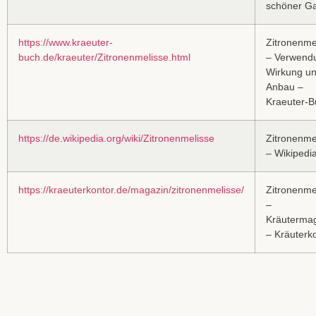
schöner Ga
https://www.kraeuter-
Zitronenme
buch.de/kraeuter/Zitronenmelisse.html
– Verwend
Wirkung u
Anbau –
Kraeuter-B
https://de.wikipedia.org/wiki/Zitronenmelisse
Zitronenme
– Wikipedi
https://kraeuterkontor.de/magazin/zitronenmelisse/
Zitronenme
–
Kräuterma
– Kräuterk